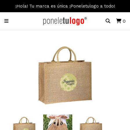
¡Hola! Tu marca es única ¡Poneletulogo a todo!
0