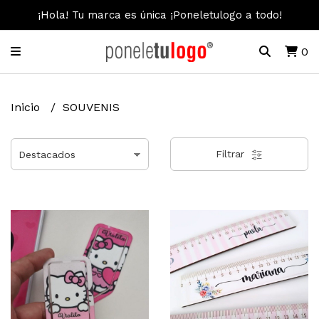
¡Hola! Tu marca es única ¡Poneletulogo a todo!
0
Inicio
SOUVENIS
Filtrar