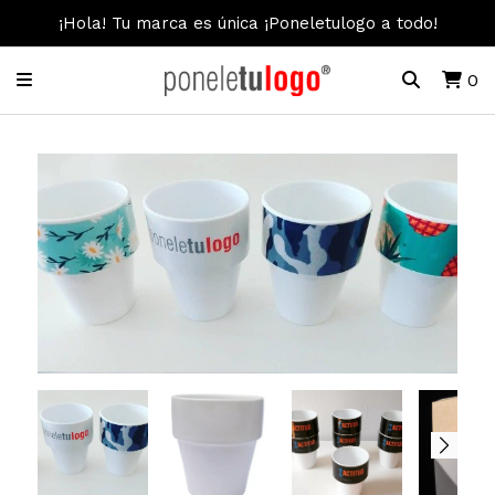
¡Hola! Tu marca es única ¡Poneletulogo a todo!
0