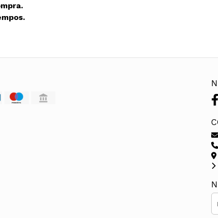
ompra.
empos.
N
C
N