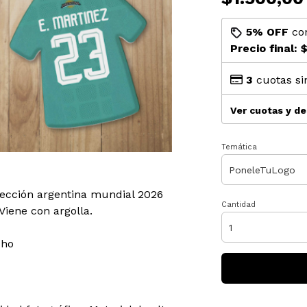
5% OFF
co
Precio final:
$
3
cuotas si
Ver cuotas y d
Temática
lección argentina mundial 2026
Cantidad
Viene con argolla.
cho