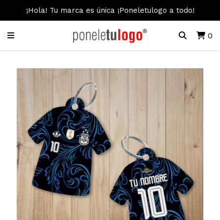
¡Hola! Tu marca es única ¡Poneletulogo a todo!
0