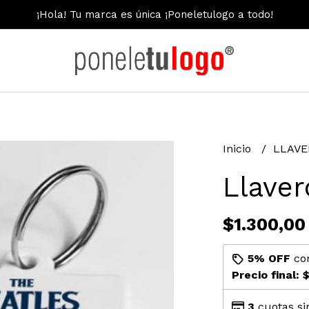
¡Hola! Tu marca es única ¡Poneletulogo a todo!
Inicio
LLAV
Llave
$1.300,00
5% OFF
co
Precio final:
$
3
cuotas si