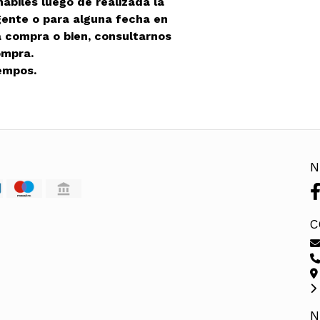
ábiles luego de realizada la
gente o para alguna fecha en
la compra o bien, consultarnos
ompra.
empos.
N
C
N