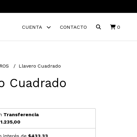
CUENTA
CONTACTO
0
EROS
Llavero Cuadrado
ro Cuadrado
n
Transferencia
1.235,00
n interés de
$433,33