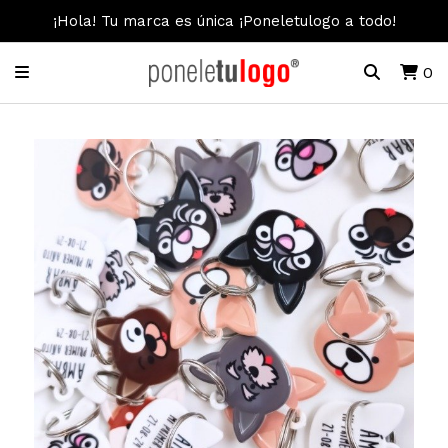
¡Hola! Tu marca es única ¡Poneletulogo a todo!
0