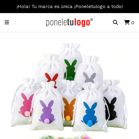
¡Hola! Tu marca es única ¡Poneletulogo a todo!
0