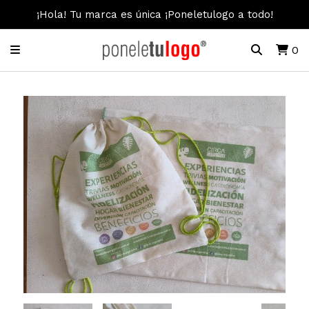
¡Hola! Tu marca es única ¡Poneletulogo a todo!
0