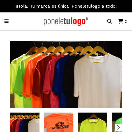
¡Hola! Tu marca es única ¡Poneletulogo a todo!
0